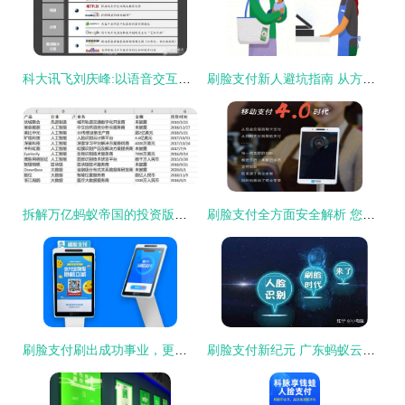
科大讯飞刘庆峰:以语音交互为突破口 建立AI生态战略_中国半导体照明网
刷脸支付新人避坑指南 从方法到解决方案的全面解析
拆解万亿蚂蚁帝国的投资版图 3000亿、197笔与刷脸支付解决方案
刷脸支付全方面安全解析 您的每一次支付，都在科技与法律的双重护航下
刷脸支付刷出成功事业，更刷出幸福生活——商户移动支付的智能之选
刷脸支付新纪元 广东蚂蚁云科技引领智慧生活潮流