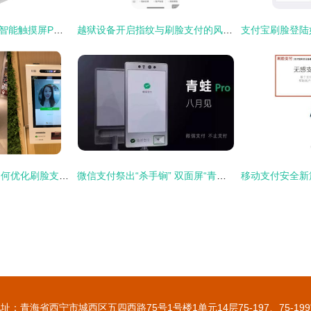
三蓝i6刷脸支付安卓智能触摸屏POS收款机 一站式采购供应与刷脸支付解决方案
越狱设备开启指纹与刷脸支付的风险与可行方案探讨
移动支付时代下，如何优化刷脸支付代理加盟模式以突破发展瓶颈
微信支付祭出“杀手锏” 双面屏“青蛙Pro版”发布，移动支付体验再升级
址：青海省西宁市城西区五四西路75号1号楼1单元14层75-197、75-19